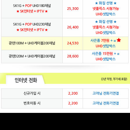
★ 화질 선명 ★
SK1G +
POP
UHD180채널
25,300
넷플릭스 시청가능
★ SK인터넷 + IPTV ★
UHD
셋탑박스
★ 화질 선명 ★
SK1G +
POP
UHD230채널
26,400
넷플릭스 시청가능
★ SK인터넷 + IPTV ★
UHD
셋탑박스
사은품
7만원
+ α
광랜100M + UHD케이블200채널
24,530
UHD
셋탑박스
사은품
15만원
+ α
광랜320M + UHD케이블200채널
28,600
UHD
셋탑박스
신규가입 시
2,200
고객님 전화기연결
번호이동 시
2,200
고객님 전화기연결